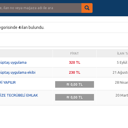
egorisinde
4
ilan bulundu.
FIYAT
İLAN T
küptaş uygulama
320 TL
5 Eylül
küptaş uygulama ekibi
230 TL
21 Ağust
İ YAPILIR
28 Nisa
0,00 TL
İZE TECRÜBELİ EMLAK
20 Mar
0,00 TL