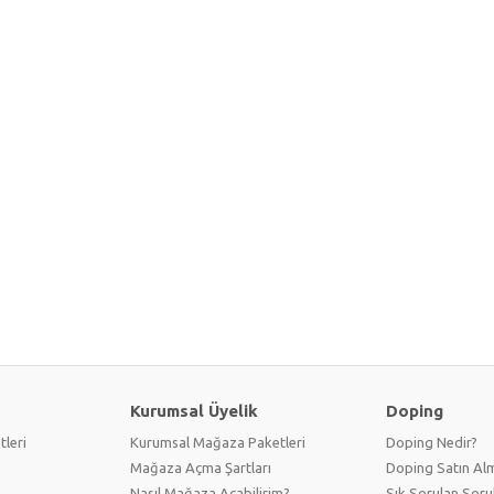
Kurumsal Üyelik
Doping
tleri
Kurumsal Mağaza Paketleri
Doping Nedir?
Mağaza Açma Şartları
Doping Satın Alm
Nasıl Mağaza Açabilirim?
Sık Sorulan Soru