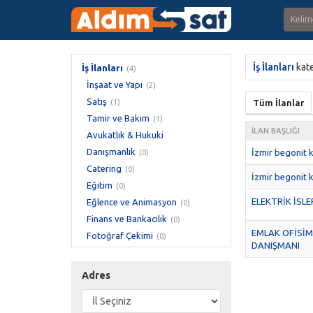
İş İlanları
kat
İş İlanları
(4)
İnşaat ve Yapı
(2)
Satış
(1)
Tüm İlanlar
Tamir ve Bakım
(1)
İLAN BAŞLIĞI
Avukatlık & Hukuki
Danışmanlık
İzmir begonit 
(0)
Catering
(0)
İzmir begonit 
Eğitim
(0)
ELEKTRİK İSLER
Eğlence ve Animasyon
(0)
Finans ve Bankacılık
(0)
EMLAK OFİSİM
Fotoğraf Çekimi
(0)
DANIŞMANI
Güzellik ve Bakım
(0)
IT ve Yazılım Geliştirme
(0)
Adres
İnsan Kaynakları
(0)
İşletme ve Stratejik Yönetim
(0)