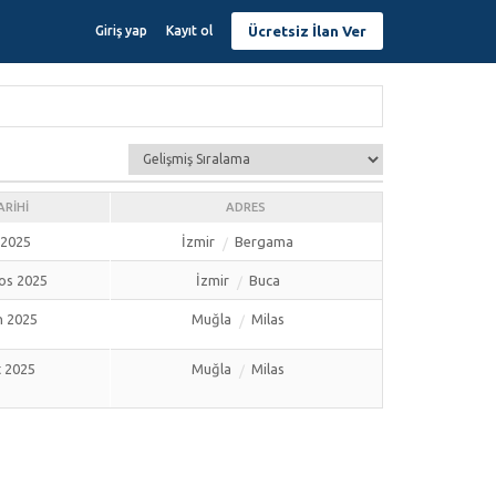
Ücretsiz İlan Ver
Giriş yap
Kayıt ol
ARIHI
ADRES
 2025
İzmir
Bergama
os 2025
İzmir
Buca
n 2025
Muğla
Milas
t 2025
Muğla
Milas